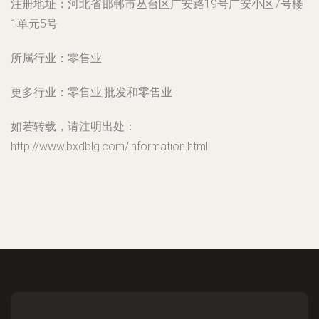
注册地址：
河北省邯郸市丛台区广安路19号广安小区7号楼
1单元5号
所属行业：
零售业
更多行业：
零售业,批发和零售业
如若转载，请注明出处：
http://www.bxdblg.com/information.html