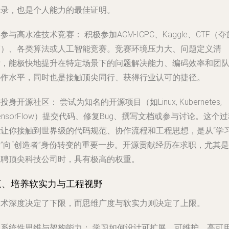
记录，也是个人能力的最佳证明。
. 参与高水准技术竞赛：
积极参加ACM-ICPC、Kaggle、CTF（夺
赛）、各类算法或人工智能竞赛。竞赛环境压力大、问题定义清
晰，能极快地提升在特定场景下的问题解决能力、编码效率和团
协作水平，同时也是接触顶尖同行、获得行业认可的捷径。
. 投身开源社区：
尝试为知名的开源项目（如Linux, Kubernetes,
ensorFlow）提交代码、修复Bug、撰写文档或参与讨论。这个
能让你接触到世界级的代码规范、协作流程和工程思想，是从“学
”向“创造者”身份转变的重要一步。开源贡献经历在求职，尤其是
应聘顶尖科技公司时，具有极高的权重。
三、培养软实力与工程视野
技术深度决定了下限，而思维广度与软实力则决定了上限。
. 系统性思维与架构能力：
学习如何设计可扩展、可维护、高可