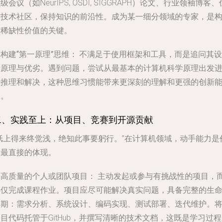
级会议（如NeurIPS, OSDI, SIGGRAPH）论文、行业领袖博客、
质技术社区，保持知识的前沿性。成为某一细分领域的专家，是
建稀缺性价值的关键。
. 构建“第一原理”思维：
不满足于使用框架和工具，而是追问其设
计原理与优劣。遇到问题，尝试从最基本的计算机科学原理出发
行推理和解决，这种思维习惯能带来更深刻的理解和更强的创新
力。
二、实践至上：从项目、竞赛到开源贡献
“纸上得来终觉浅，绝知此事要躬行。”在计算机领域，动手能力是
值最直接的体现。
. 高质量的个人或团队项目：
主动发起或参与有挑战性的项目，
非仅完成课程作业。项目应尽可能解决真实问题，具备完整的生
周期：需求分析、系统设计、编码实现、测试部署、迭代维护。
目代码托管于GitHub，并撰写清晰的技术文档，这既是学习过