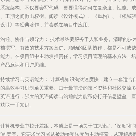
的系统架构。不仅要会写代码，更要懂得如何在复杂度、性能、
本、工期之间做出权衡。阅读《设计模式》、《重构》、《领域
动设计》等经典著作，并尝试在项目中应用。
. 沟通、协作与领导力：
技术最终要服务于人和业务。清晰的技
文档撰写、有效的技术方案宣讲、顺畅的团队协作，都是不可或
的能力。在项目组中主动承担责任，学习项目管理的基本方法，
养产品意识和用户思维。
. 持续学习与英语能力：
计算机知识淘汰速度快，建立一套适合
己的高效学习机制至关重要。由于最前沿的技术资料和社区交流
以英语进行，强大的英语阅读与沟通能力能帮你打开信息壁垒，
接获取一手知识。
计算机专业中拉开差距，本质上是一场关于“主动性”、“深度”和“
野”的竞赛。它要求学习者从被动接受转变为主动探索，从理解表