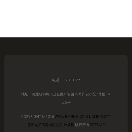
电话：1510109**
地址：河北省邯郸市丛台区广安路19号广安小区7号楼1单
元5号
COPYRIGHT © 2026
WWW.BXDBLG.COM
计算机
邯郸市
霞羽电子商务有限公司
计算机
版权所有
SITEMAP