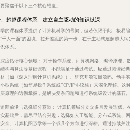
主要聚焦于以下三个核心维度。
一、超越课程体系：建立自主驱动的知识纵深
大学的课程体系提供了计算机科学的骨架，但若仅限于此，极易
入“千人一面”的困境。拉开差距的第一步，在于主动构建超越大纲
知识体系。
. 深度钻研核心领域：
对于操作系统、计算机网络、编译原理、
据结构与算法等基础课程，不能满足于通过考试。应通过阅读经
教材（如《深入理解计算机系统》）、研究开源项目源码、动手
小型系统（如简易操作系统或TCP/IP协议栈）来深化理解。这
底层原理的透彻掌握，是解决复杂问题和进行系统级设计的基石
. 追踪前沿与选择细分赛道：
计算机领域分支众多且发展迅猛。
夯实基础后，需尽早结合兴趣，选择如人工智能、分布式系统、
络安全、计算机图形学等一个或几个方向进行深耕。通过持续关