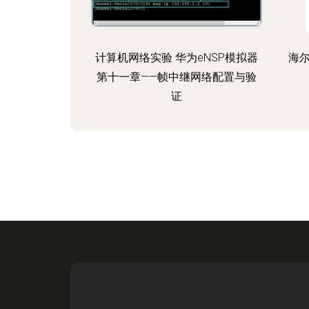
键软件及辅助设备的搭配要点。
一、 重点型号基本分析 先了解当
下的几款关键机型品 ① 适合于不
计算机网络实验 华为eNSP模拟器
海尔
同平衡计算的hp Pavilion（高端 飞
第十一章——帧中继网络配置与验
系列/某些近期线上风格为思简洁但
证
重量）。最近较热门的是拥有大内
存及最新雷克电池配的前影式起可
以hp all （