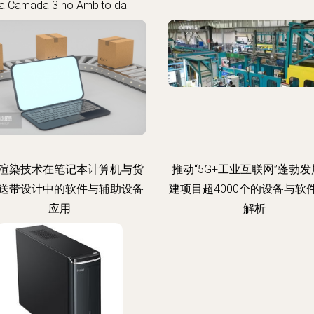
a Camada 3 no Âmbito da
prendiz na Ti Clack Como
tware, o hardware necessário
E a aEquip. adequ. A
Uso”、“Vistando GIG
渲染技术在笔记本计算机与货
推动“5G+工业互联网”蓬勃发
送带设计中的软件与辅助设备
建项目超4000个的设备与软
应用
解析