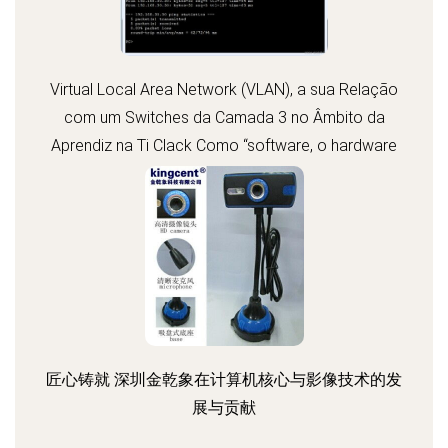
Virtual Local Area Network (VLAN), a sua Relação
com um Switches da Camada 3 no Âmbito da
Aprendiz na Ti Clack Como “software, o hardware
necessário E a aEquip. adequ. A Uso”、“Vistando
GIG
匠心铸就 深圳金乾象在计算机核心与影像技术的发
展与贡献