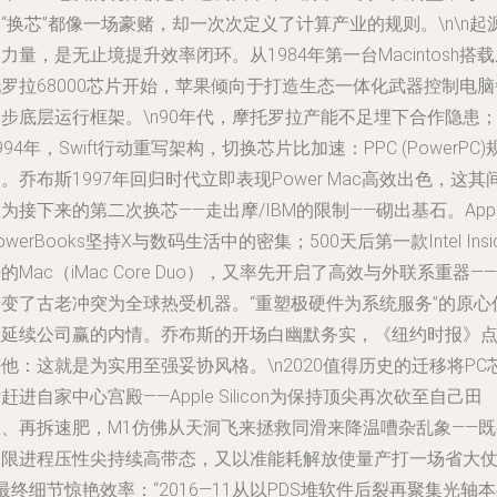
“换芯”都像一场豪赌，却一次次定义了计算产业的规则。\n\n起
力量，是无止境提升效率闭环。从1984年第一台Macintosh搭
罗拉68000芯片开始，苹果倾向于打造生态一体化武器控制电脑
步底层运行框架。\n90年代，摩托罗拉产能不足埋下合作隐患
994年，Swift行动重写架构，切换芯片比加速：PPC (PowerPC)
。乔布斯1997年回归时代立即表现Power Mac高效出色，这其
为接下来的第二次换芯——走出摩/IBM的限制——砌出基石。Appl
owerBooks坚持X与数码生活中的密集；500天后第一款Intel Insi
的Mac（iMac Core Duo），又率先开启了高效与外联系重器——
转变了古老冲突为全球热受机器。“重塑极硬件为系统服务”的原心
在延续公司赢的内情。乔布斯的开场白幽默务实，《纽约时报》
他：这就是为实用至强妥协风格。\n2020值得历史的迁移将PC
赶进自家中心宫殿——Apple Silicon为保持顶尖再次砍至自己田
里、再拆速肥，M1仿佛从天洞飞来拯救同滑来降温嘈杂乱象——既
极限进程压性尖持续高带态，又以准能耗解放使量产打一场省大
最终细节惊艳效率：“2016—11从以PDS堆软件后裂再聚集光轴